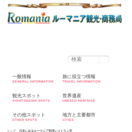
ルーマニア時間
午前 12:51
ブカレスト
の天気
27°C
|
薄曇り
100円＝ レイ
1ユーロ＝レイ
一般情報
旅に役立つ情報
GENERAL INFORMATION
TRAVEL INFORMATION
観光スポット
世界遺産
SIGHT-SEEING SPOTS
UNESCO HERITAGE
その他スポット
地方と主要都市
OTHER SPOTS
CITIES
トップ
日本にあるルーマニア料理レストラン等