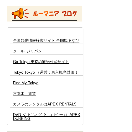
2025年9月26日
【セミナー･講演会】日・ルーマニア
エネルギーフォーラム
詳細はこちら 🔗
【ステータス公告】の欄
2024年4月19日
全国観光情報検索サイト 全国観るなび
「ヨーロッパ進出の最前線～注目を
集めるルーマニアの可能性～」セミ
クール･ジャパン
ナー
詳細はこちら 🔗
Go Tokyo 東京の観光公式サイト
全てのイベント情報は
こちら 🔗
Tokyo Tokyo （運営：東京観光財団 ）
Find My Tokyo
六本木 賃貸
カメラのレンタルはAPEX RENTALS
DVDダビングとコピーはAPEX
DUBBING