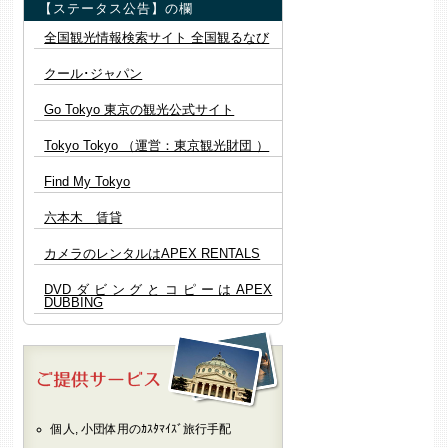
【ステータス公告】の欄
2024年4月19日
全国観光情報検索サイト 全国観るなび
「ヨーロッパ進出の最前線～注目を
集めるルーマニアの可能性～」セミ
クール･ジャパン
ナー
詳細はこちら 🔗
Go Tokyo 東京の観光公式サイト
全てのイベント情報は
こちら 🔗
Tokyo Tokyo （運営：東京観光財団 ）
Find My Tokyo
六本木 賃貸
カメラのレンタルはAPEX RENTALS
DVDダビングとコピーはAPEX
DUBBING
個人, 小団体用のｶｽﾀﾏｲｽﾞ旅行手配