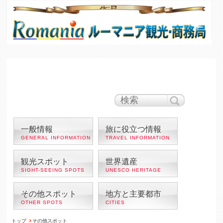
ルーマニア時間
午前 10:35
ブカレスト
の天気
30°C
|
快晴
100円＝ レイ
1ユーロ＝レイ
一般情報
旅に役立つ情報
GENERAL INFORMATION
TRAVEL INFORMATION
観光スポット
世界遺産
SIGHT-SEEING SPOTS
UNESCO HERITAGE
その他スポット
地方と主要都市
OTHER SPOTS
CITIES
トップ
その他スポット