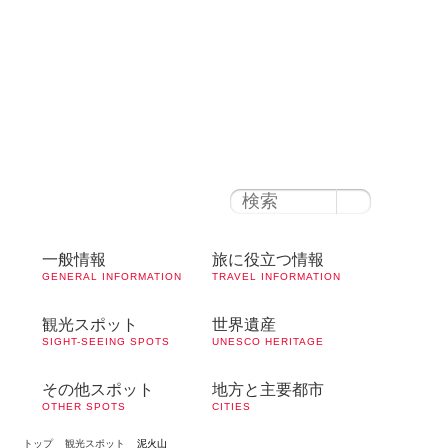
ルーマニア時間
午後 3:18
ブカレスト
の天気
36°C
|
快晴
100円＝ レイ
1ユーロ＝レイ
一般情報
旅に役立つ情報
GENERAL INFORMATION
TRAVEL INFORMATION
観光スポット
世界遺産
SIGHT-SEEING SPOTS
UNESCO HERITAGE
その他スポット
地方と主要都市
OTHER SPOTS
CITIES
トップ
観光スポット
泥火山