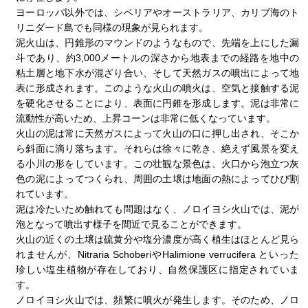
ヨーロッパ以外では、シベリアやオーストラリア、カリブ海のト
リニダード島でも同様の現象が見られます。
泥火山は、円錐形のマウンドのようなもので、先端を上にした漏
斗であり、約3,000メートルの深さから地表までの経路を地中の
粘土層と地下水が混ざり合い、そして天然ガスの噴出によって地
表に形成されます。このような火山の噴火は、空気と接触する泥
を硬化させることにより、表面に円錐を形成します。泥は非常に
流動性が高いため、上昇コーンは非常に低くなっています。
火山の泥は常に天然ガスによって火山の口に押し出され、そこか
ら斜面に滴り落ちます。それらは徐々に乾き、絶えず風景を変え
る小川の形をしています。この壮観な景色は、火口から泡立つ灰
色の泥によってつくられ、周囲の土壌は地面の熱によってひび割
れています。
泥は冷たいため触れても問題はなく、ノロイヨシ火山では、泥が
泡となって噴出す様子を間近で見ることができます。
火山の近くの土壌は硫黄分や塩分濃度が高く植生はほとんど見ら
れませんが、Nitraria SchoberiやHalimione verrucifera といった
珍しい塩生植物が存在しており、自然保護区に指定されていま
す。
ノロイヨシ火山では、頻繁に噴火が発生します。そのため、ノロ