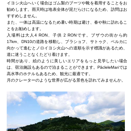
イヨシ火山へいく場合はゴム製のブーツや靴を着用することをお
勧めします。雨天時は地表全体が泥だらけになるため、訪問はお
すすめしません。
また、一体は高温になるため暑い時期は避け、春や秋に訪れるこ
とをお勧めします。
入場料は大人4 RON、子供 2 RONです。ブザウの街から約
17km、DN10の道路を移動し、ブラショフ、サトゥク、ベルカに
向かって進むとノロイヨシ火山への道順を示す標識があるため、
道に迷うことなくたどり着けます。
時間があり、絵のように美しいエリアをもっと見学したい場合
は、宿泊施設もあるので泊まることができます。PâcleleMariでは
高水準のホテルもあるため、観光に最適です。
月のクレーターのような世界が広がる景色を訪れてみませんか。