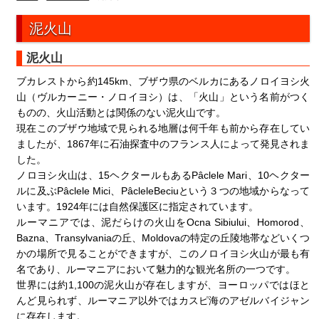
泥火山
泥火山
ブカレストから約145km、ブザウ県のベルカにあるノロイヨシ火
山（ヴルカーニー・ノロイヨシ）は、「火山」という名前がつく
ものの、火山活動とは関係のない泥火山です。
現在このブザウ地域で見られる地層は何千年も前から存在してい
ましたが、1867年に石油探査中のフランス人によって発見されま
した。
ノロヨシ火山は、15ヘクタールもあるPâclele Mari、10ヘクター
ルに及ぶPâclele Mici、PâcleleBeciuという３つの地域からなって
います。1924年には自然保護区に指定されています。
ルーマニアでは、泥だらけの火山をOcna Sibiului、Homorod、
Bazna、Transylvaniaの丘、Moldovaの特定の丘陵地帯などいくつ
かの場所で見ることができますが、このノロイヨシ火山が最も有
名であり、ルーマニアにおいて魅力的な観光名所の一つです。
世界には約1,100の泥火山が存在しますが、ヨーロッパではほと
んど見られず、ルーマニア以外ではカスピ海のアゼルバイジャン
に存在します。