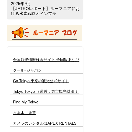
2025年9月
【JETROレポート】ルーマニアにお
ける水素戦略とインフラ
詳細はこちら 🔗
2025年9月26日
【セミナー･講演会】日・ルーマニア
エネルギーフォーラム
詳細はこちら 🔗
【ステータス公告】の欄
2024年4月19日
全国観光情報検索サイト 全国観るなび
「ヨーロッパ進出の最前線～注目を
集めるルーマニアの可能性～」セミ
クール･ジャパン
ナー
詳細はこちら 🔗
Go Tokyo 東京の観光公式サイト
全てのイベント情報は
こちら 🔗
Tokyo Tokyo （運営：東京観光財団 ）
Find My Tokyo
六本木 賃貸
カメラのレンタルはAPEX RENTALS