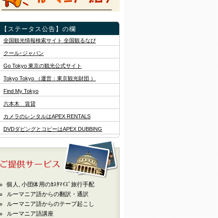
【セミナー･講演会】日・ルーマニア
エネルギーフォーラム
詳細はこちら 🔗
【ステータス公告】の欄
2024年4月19日
全国観光情報検索サイト 全国観るなび
「ヨーロッパ進出の最前線～注目を
集めるルーマニアの可能性～」セミ
クール･ジャパン
ナー
Go Tokyo 東京の観光公式サイト
詳細はこちら 🔗
Tokyo Tokyo （運営：東京観光財団 ）
全てのイベント情報は
こちら 🔗
Find My Tokyo
六本木 賃貸
カメラのレンタルはAPEX RENTALS
DVDダビングとコピーはAPEX DUBBING
個人, 小団体用のｶｽﾀﾏｲｽﾞ旅行手配
ルーマニア語からの翻訳・通訳
ルーマニア語からのテープ起こし
ルーマニア語講座