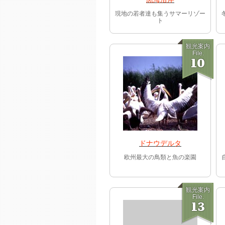
現地の若者達も集うサマーリゾー
ト
観光案内
File.
10
ドナウデルタ
欧州最大の鳥類と魚の楽園
観光案内
File.
13