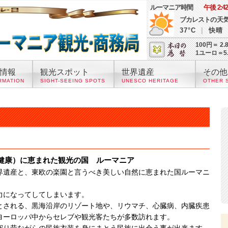
ルーマニア時間
午後 2:42
ブカレスト
の天
37°C
|
快晴
100円＝ 2.
1ユーロ＝5
情報
観光スポット
世界遺産
その他
RMATION
SIGHT-SEEING SPOTS
UNESCO HERITAGE
OTHER 
健康）に恵まれた観光の国 ルーマニア
界遺産と、東欧の楽園と言うべき美しい自然に恵まれた国ルーマニ
力になってしてしまいます。
とされる、黒海沿岸のリゾート地や、リウマチ、心臓病、内臓疾患
ヨーロッパ中からセレブや観光客たちが多数訪れます。