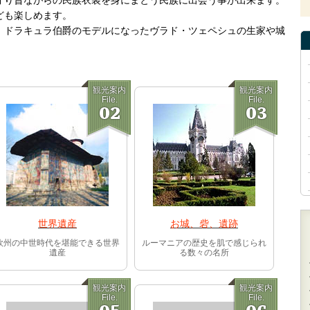
守り昔ながらの民族衣装を身にまとう民族に出会う事が出来ます。
ども楽しめます。
、ドラキュラ伯爵のモデルになったヴラド・ツェペシュの生家や城
観光案内
観光案内
File.
File.
02
03
世界遺産
お城、砦、遺跡
欧州の中世時代を堪能できる世界
ルーマニアの歴史を肌で感じられ
遺産
る数々の名所
観光案内
観光案内
File.
File.