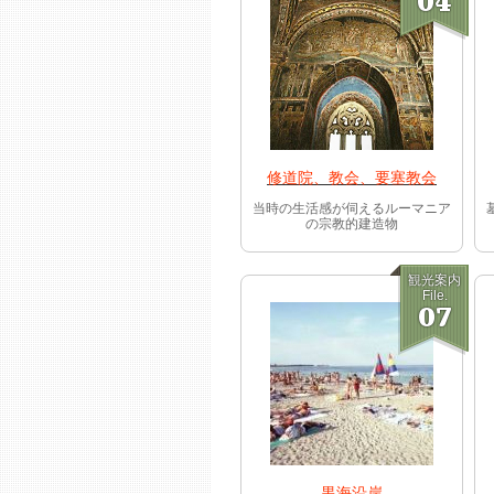
04
修道院、教会、要塞教会
当時の生活感が伺えるルーマニア
の宗教的建造物
観光案内
File.
07
黒海沿岸