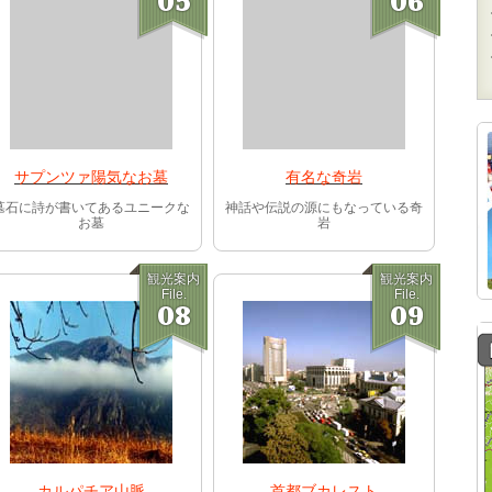
05
06
サプンツァ陽気なお墓
有名な奇岩
墓石に詩が書いてあるユニークな
神話や伝説の源にもなっている奇
お墓
岩
観光案内
観光案内
File.
File.
08
09
カルパチア山脈
首都ブカレスト