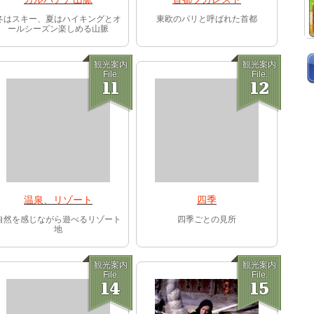
冬はスキー、夏はハイキングとオ
東欧のパリと呼ばれた首都
ールシーズン楽しめる山脈
観光案内
観光案内
File.
File.
11
12
温泉、リゾート
四季
自然を感じながら遊べるリゾート
四季ごとの見所
地
観光案内
観光案内
File.
File.
14
15