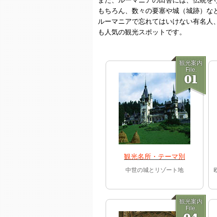
また、ルーマニアの田舎には、伝統を
もちろん、数々の要塞や城（城跡）な
ルーマニアで忘れてはいけない有名人
も人気の観光スポットです。
観光案内
File.
01
観光名所・テーマ別
中世の城とリゾート地
観光案内
File.