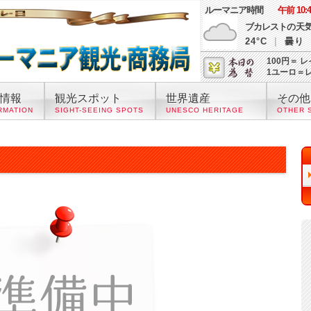
ルーマニア時間
午前 10:4
ブカレスト
の天
24°C
|
曇り
100円＝ レ
1ユーロ＝
情報
観光スポット
世界遺産
その他
RMATION
SIGHT-SEEING SPOTS
UNESCO HERITAGE
OTHER 