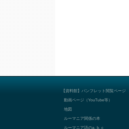
【資料館】パンフレット閲覧ページ
動画ページ（YouTube等）
地図
ルーマニア関係の本
ルーマニア語のa, b, c