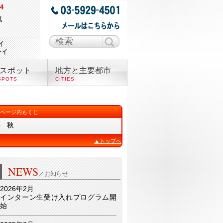
4
気
イ
レイ
スポット
地方と主要都市
SPOTS
CITIES
ページ内もくじ
秋
▲トップへ
NEWS
／お知らせ
2026年2月
インターン生受け入れプログラム開
始