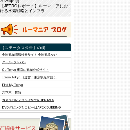
2025年9月
【JETROレポート】ルーマニアにお
ける水素戦略とインフラ
詳細はこちら 🔗
2025年9月26日
【セミナー･講演会】日・ルーマニア
エネルギーフォーラム
詳細はこちら 🔗
【ステータス公告】の欄
2024年4月19日
全国観光情報検索サイト 全国観るなび
「ヨーロッパ進出の最前線～注目を
集めるルーマニアの可能性～」セミ
クール･ジャパン
ナー
Go Tokyo 東京の観光公式サイト
詳細はこちら 🔗
Tokyo Tokyo （運営：東京観光財団 ）
全てのイベント情報は
こちら 🔗
Find My Tokyo
六本木 賃貸
カメラのレンタルはAPEX RENTALS
DVDダビングとコピーはAPEX DUBBING