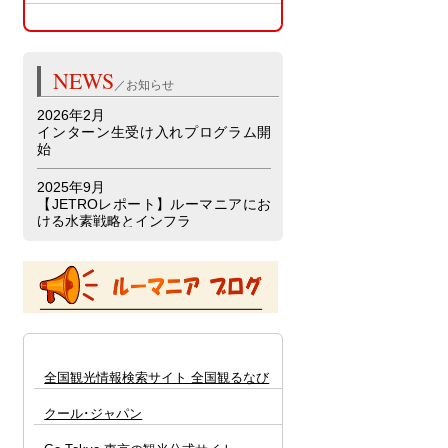
▲トップへ
NEWS
／お知らせ
2026年2月
インターン生受け入れプログラム開
始
2025年9月
【JETROレポート】ルーマニアにお
ける水素戦略とインフラ
詳細はこちら 🔗
2025年9月26日
【セミナー･講演会】日・ルーマニア
エネルギーフォーラム
詳細はこちら 🔗
【ステータス公告】の欄
2024年4月19日
全国観光情報検索サイト 全国観るなび
「ヨーロッパ進出の最前線～注目を
集めるルーマニアの可能性～」セミ
クール･ジャパン
ナー
詳細はこちら 🔗