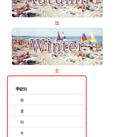
秋
冬
ページ内もくじ
季節別
春
夏
秋
冬