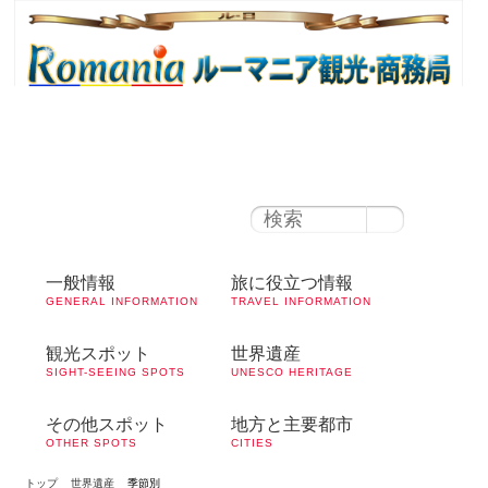
ルーマニア時間
午前 5:40
ブカレスト
の天気
21°C
|
薄曇り
100円＝ レイ
1ユーロ＝レイ
一般情報
旅に役立つ情報
GENERAL INFORMATION
TRAVEL INFORMATION
観光スポット
世界遺産
SIGHT-SEEING SPOTS
UNESCO HERITAGE
その他スポット
地方と主要都市
OTHER SPOTS
CITIES
トップ
世界遺産
季節別