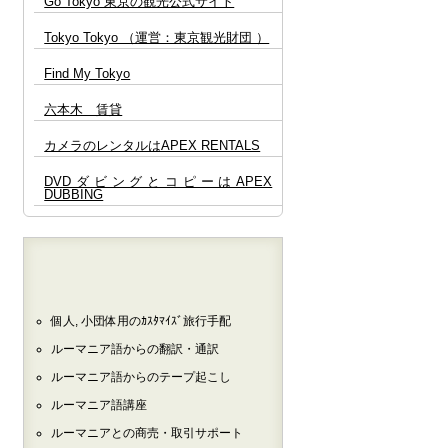
Go Tokyo 東京の観光公式サイト
全てのイベント情報は
こちら 🔗
Tokyo Tokyo （運営：東京観光財団 ）
Find My Tokyo
六本木 賃貸
カメラのレンタルはAPEX RENTALS
DVDダビングとコピーはAPEX
DUBBING
個人, 小団体用のｶｽﾀﾏｲｽﾞ旅行手配
ルーマニア語からの翻訳・通訳
ルーマニア語からのテープ起こし
ルーマニア語講座
ルーマニアとの商売・取引サポート