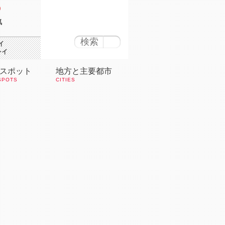
気
イ
レイ
スポット
地方と主要都市
SPOTS
CITIES