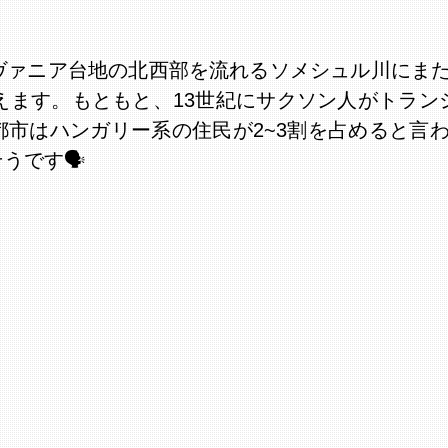
ヴァニア台地の北西部を流れるソメシュル川にま
えます。もともと、13世紀にサクソン人がトラン
都市はハンガリー系の住民が2~3割を占めると言
です🗣️