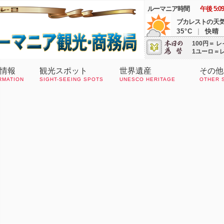
ルーマニア時間
午後 5:09
ブカレスト
の天
35°C
|
快晴
100円＝ レ
1ユーロ＝
情報
観光スポット
世界遺産
その他
RMATION
SIGHT-SEEING SPOTS
UNESCO HERITAGE
OTHER 