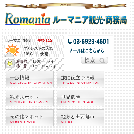
ルーマニア時間
午後 1:55
ブカレスト
の天気
30°C
|
快晴
100円＝ レイ
1ユーロ＝レイ
一般情報
旅に役立つ情報
GENERAL INFORMATION
TRAVEL INFORMATION
観光スポット
世界遺産
SIGHT-SEEING SPOTS
UNESCO HERITAGE
その他スポット
地方と主要都市
OTHER SPOTS
CITIES