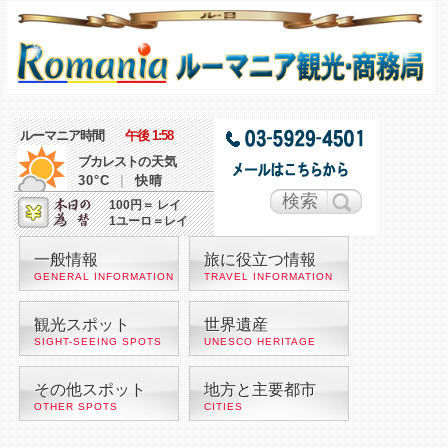
ルーマニア時間
午後 1:58
ブカレスト
の天気
30°C
|
快晴
100円＝ レイ
1ユーロ＝レイ
一般情報
旅に役立つ情報
GENERAL INFORMATION
TRAVEL INFORMATION
観光スポット
世界遺産
SIGHT-SEEING SPOTS
UNESCO HERITAGE
その他スポット
地方と主要都市
OTHER SPOTS
CITIES