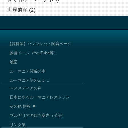
世界遺産 (2)
【資料館】パンフレット閲覧ページ
動画ページ（YouTube等）
地図
ルーマニア関係の本
ルーマニア語のa, b, c
マスメディアの声
日本にあるルーマニアレストラン
その他 情報 ▼
ブルガリアの観光案内（英語）
リンク集