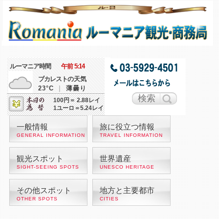
ルーマニア時間
午前 5:14
ブカレスト
の天気
23°C
|
薄曇り
100円＝ 2.88レイ
1ユーロ＝5.24レイ
一般情報
旅に役立つ情報
GENERAL INFORMATION
TRAVEL INFORMATION
観光スポット
世界遺産
SIGHT-SEEING SPOTS
UNESCO HERITAGE
その他スポット
地方と主要都市
OTHER SPOTS
CITIES